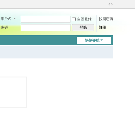
切
換
用戶名
自動登錄
找回密碼
到
寬
密碼
註冊
登錄
版
快捷導航