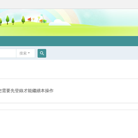
搜索
搜
索
您需要先登錄才能繼續本操作