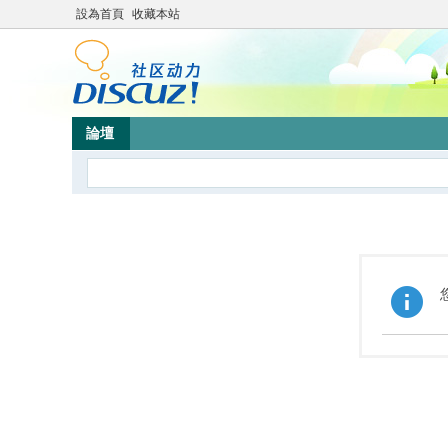
設為首頁
收藏本站
論壇