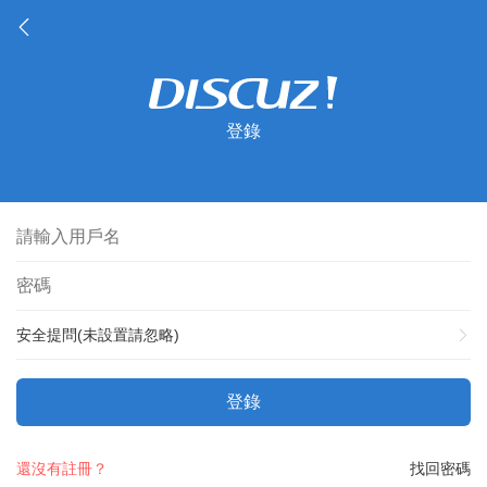
登錄
安全提問(未設置請忽略)
登錄
還沒有註冊？
找回密碼