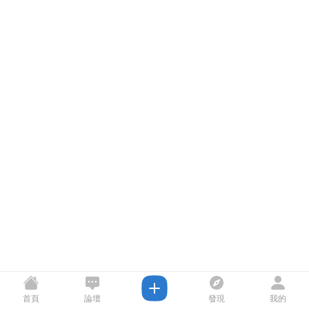
首頁
論壇
發現
我的