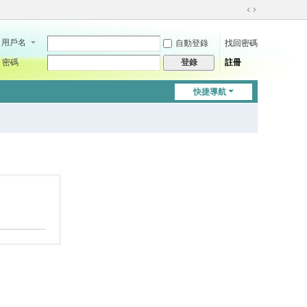
切
換
用戶名
自動登錄
找回密碼
到
寬
密碼
註冊
登錄
版
快捷導航