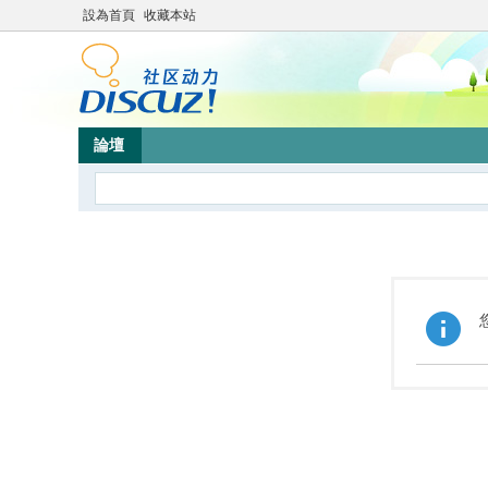
設為首頁
收藏本站
論壇