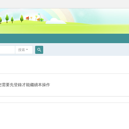
搜索
搜
索
您需要先登錄才能繼續本操作