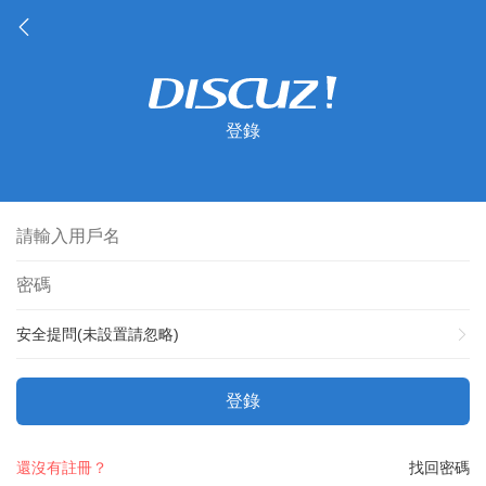
登錄
安全提問(未設置請忽略)
登錄
還沒有註冊？
找回密碼