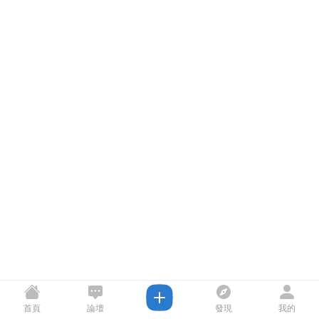
首頁
論壇
發現
我的