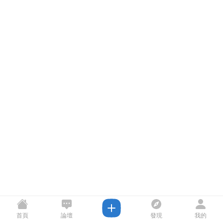
首頁
論壇
發現
我的