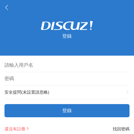
登錄
安全提問(未設置請忽略)
登錄
還沒有註冊？
找回密碼