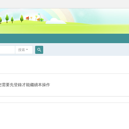
搜索
搜
索
您需要先登錄才能繼續本操作