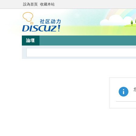
設為首頁
收藏本站
論壇