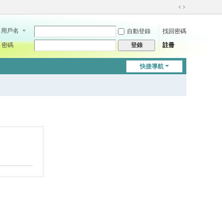
切
換
用戶名
自動登錄
找回密碼
到
寬
密碼
註冊
登錄
版
快捷導航