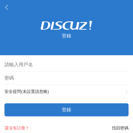
登錄
安全提問(未設置請忽略)
登錄
還沒有註冊？
找回密碼