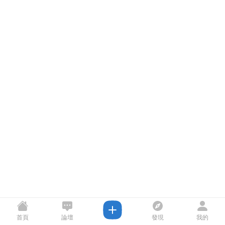
首頁
論壇
發現
我的