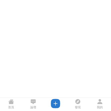
首頁
論壇
發現
我的