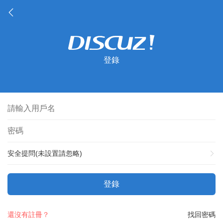
登錄
安全提問(未設置請忽略)
登錄
還沒有註冊？
找回密碼