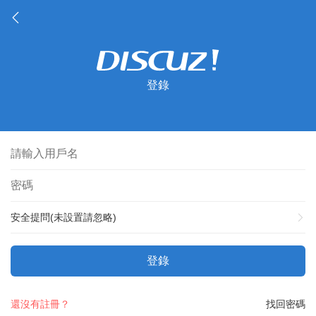
登錄
安全提問(未設置請忽略)
登錄
還沒有註冊？
找回密碼