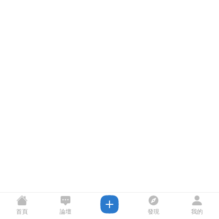
首頁
論壇
發現
我的