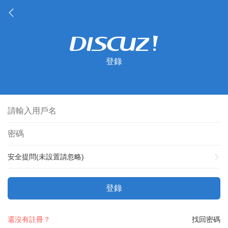
登錄
安全提問(未設置請忽略)
登錄
還沒有註冊？
找回密碼