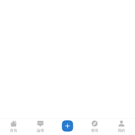
首頁
論壇
發現
我的