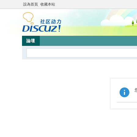
設為首頁
收藏本站
論壇