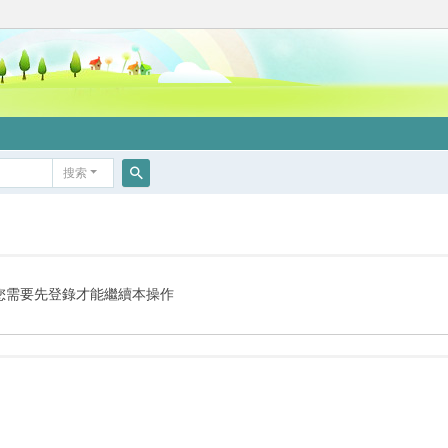
搜索
搜
索
您需要先登錄才能繼續本操作