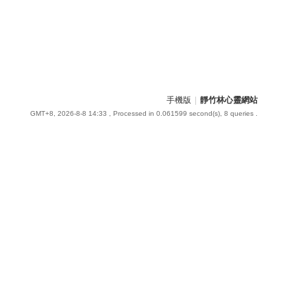
手機版
|
靜竹林心靈網站
GMT+8, 2026-8-8 14:33
, Processed in 0.061599 second(s), 8 queries .