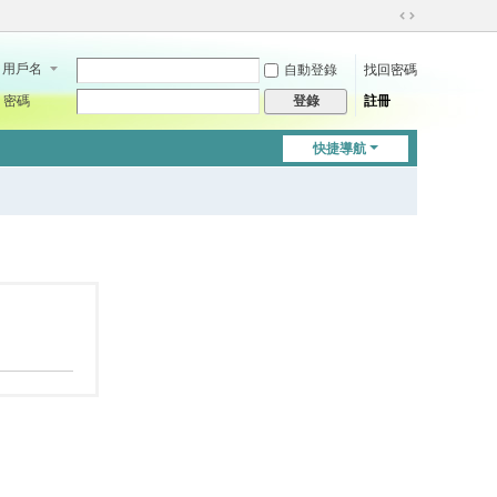
切
換
用戶名
自動登錄
找回密碼
到
寬
密碼
註冊
登錄
版
快捷導航