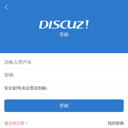
登錄
安全提問(未設置請忽略)
登錄
還沒有註冊？
找回密碼