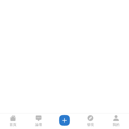
首頁
論壇
發現
我的