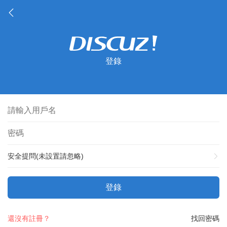
登錄
安全提問(未設置請忽略)
登錄
還沒有註冊？
找回密碼