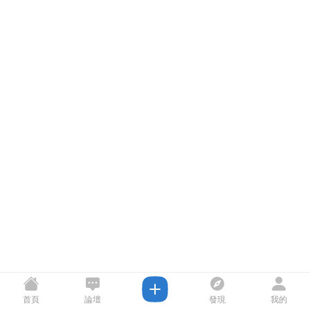
首頁
論壇
發現
我的