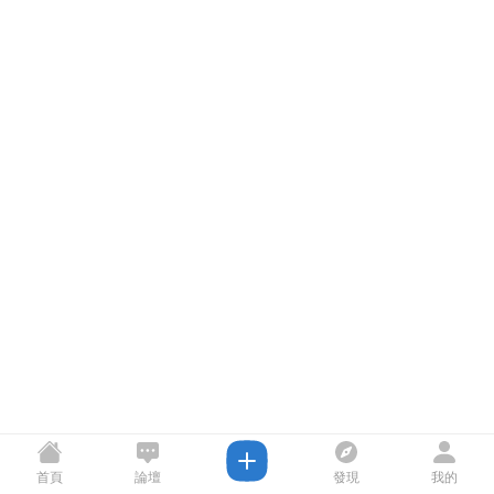
首頁
論壇
發現
我的