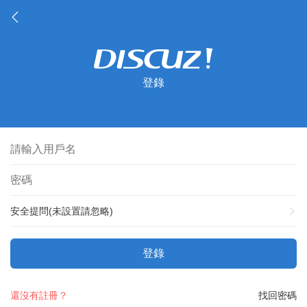
登錄
安全提問(未設置請忽略)
登錄
還沒有註冊？
找回密碼