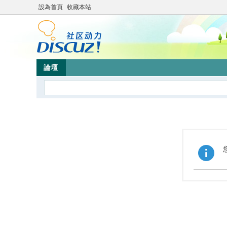
設為首頁
收藏本站
論壇