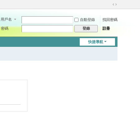
切
換
用戶名
自動登錄
找回密碼
到
寬
密碼
註冊
登錄
版
快捷導航