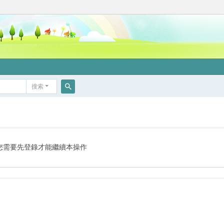
搜索
搜
索
您需要先登錄才能繼續本操作