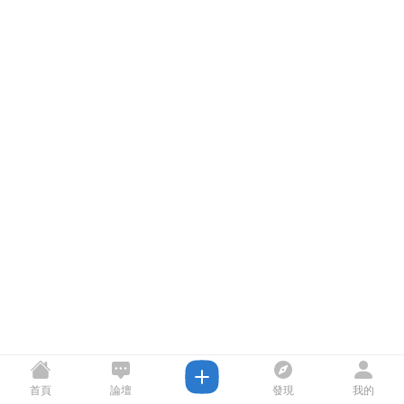
首頁
論壇
發現
我的