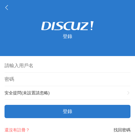
登錄
安全提問(未設置請忽略)
登錄
還沒有註冊？
找回密碼