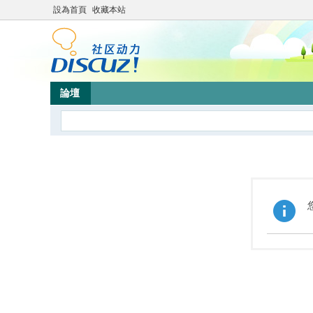
設為首頁
收藏本站
論壇