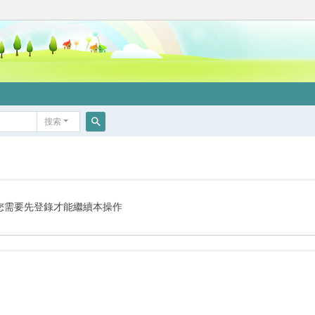
搜索
搜
索
您需要先登錄才能繼續本操作