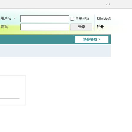
切
換
用戶名
自動登錄
找回密碼
到
寬
密碼
註冊
登錄
版
快捷導航