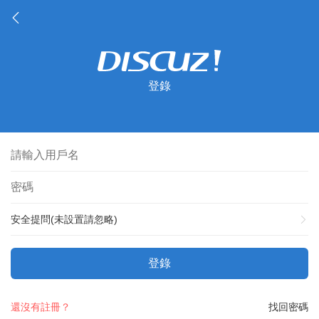
登錄
安全提問(未設置請忽略)
登錄
還沒有註冊？
找回密碼