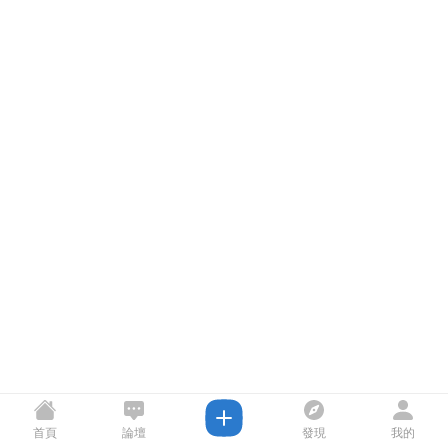
首頁
論壇
發現
我的