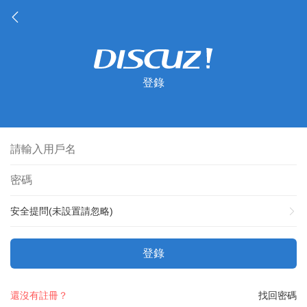
登錄
安全提問(未設置請忽略)
登錄
還沒有註冊？
找回密碼