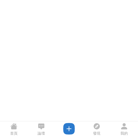
首頁
論壇
發現
我的