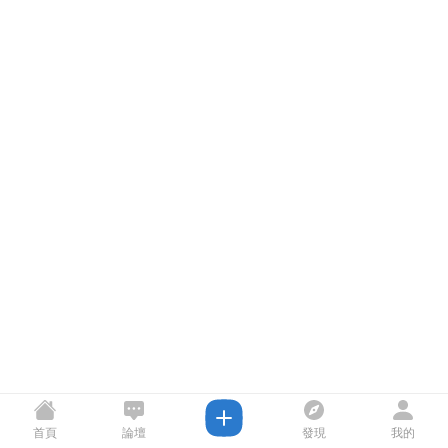
首頁
論壇
發現
我的