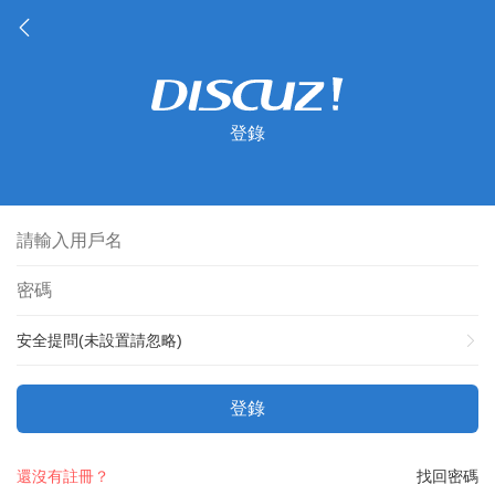
登錄
安全提問(未設置請忽略)
登錄
還沒有註冊？
找回密碼