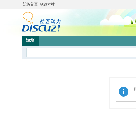
設為首頁
收藏本站
論壇