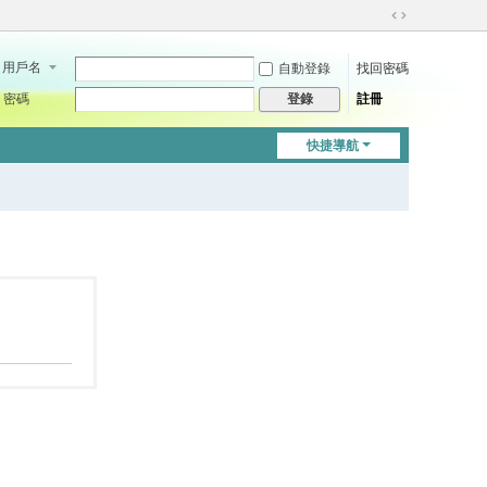
切
換
用戶名
自動登錄
找回密碼
到
寬
密碼
註冊
登錄
版
快捷導航