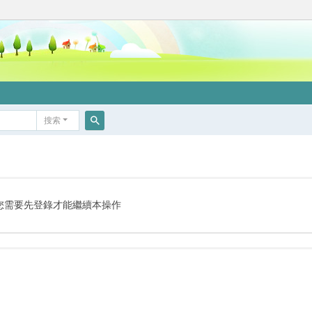
搜索
搜
索
您需要先登錄才能繼續本操作