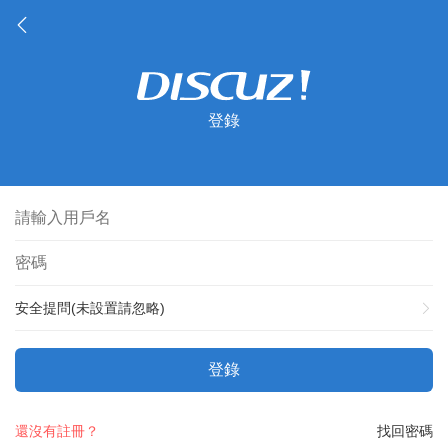
登錄
安全提問(未設置請忽略)
登錄
還沒有註冊？
找回密碼