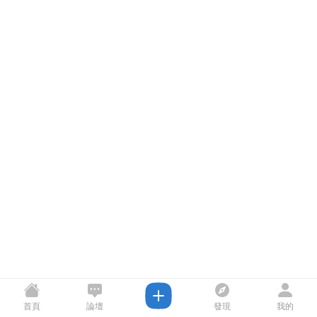
首頁
論壇
發現
我的