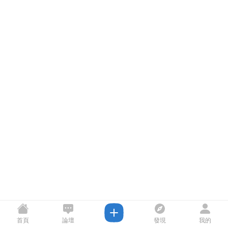
首頁
論壇
發現
我的