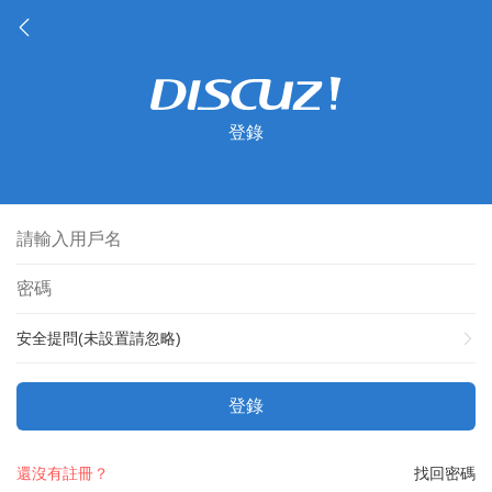
登錄
安全提問(未設置請忽略)
登錄
還沒有註冊？
找回密碼