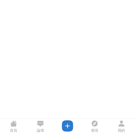
首頁
論壇
發現
我的