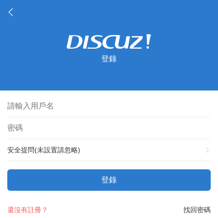
登錄
安全提問(未設置請忽略)
登錄
還沒有註冊？
找回密碼