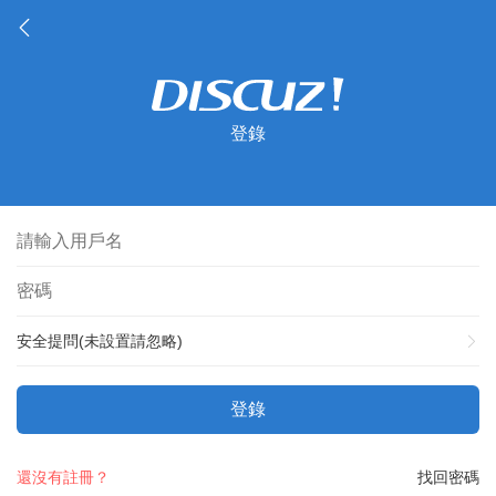
登錄
安全提問(未設置請忽略)
登錄
還沒有註冊？
找回密碼