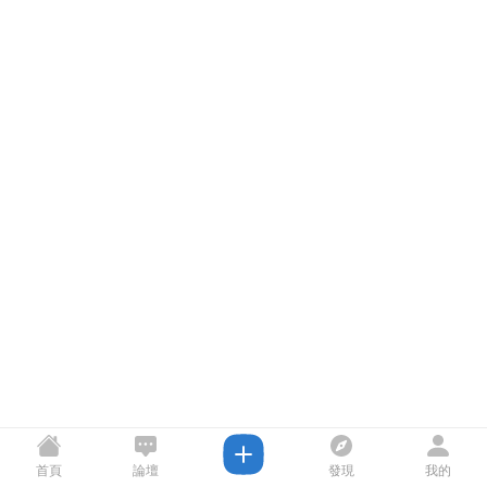
首頁
論壇
發現
我的