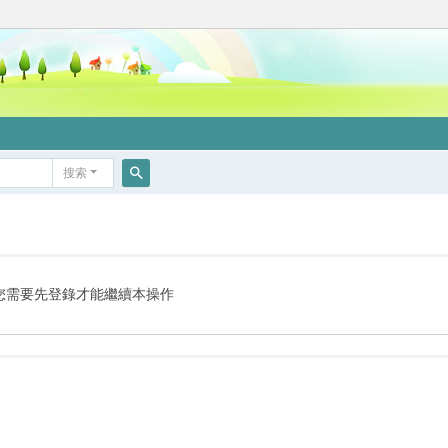
搜索
搜
索
您需要先登錄才能繼續本操作