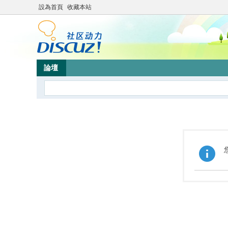
設為首頁
收藏本站
論壇