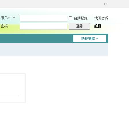
切
換
用戶名
自動登錄
找回密碼
到
寬
密碼
註冊
登錄
版
快捷導航