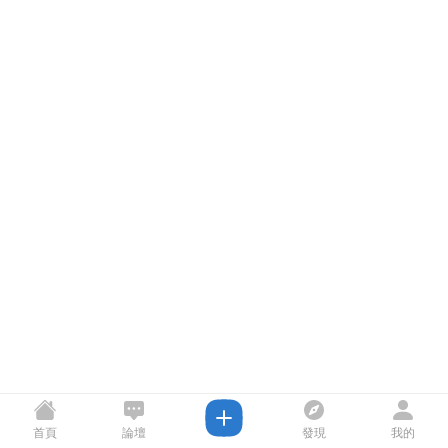
首頁
論壇
發現
我的