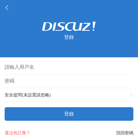
登錄
安全提問(未設置請忽略)
登錄
還沒有註冊？
找回密碼