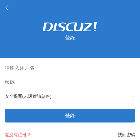
登錄
安全提問(未設置請忽略)
登錄
還沒有註冊？
找回密碼