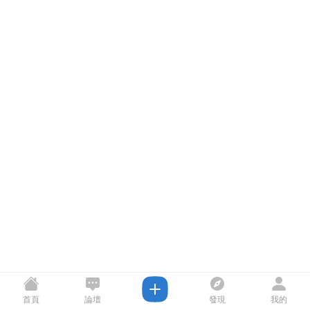
首頁
論壇
發現
我的