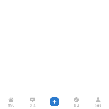
首頁
論壇
發現
我的