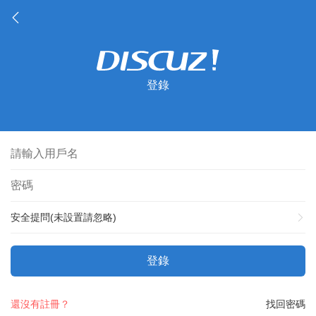
登錄
安全提問(未設置請忽略)
登錄
還沒有註冊？
找回密碼