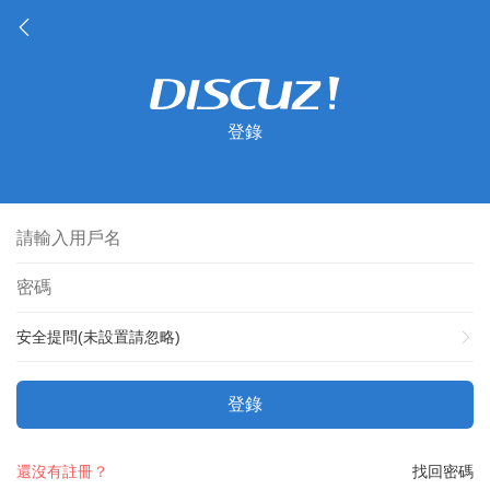
登錄
安全提問(未設置請忽略)
登錄
還沒有註冊？
找回密碼