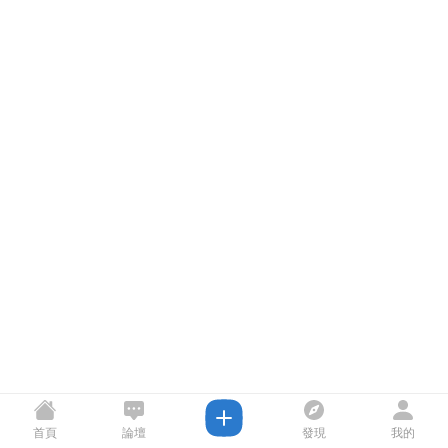
首頁
論壇
發現
我的