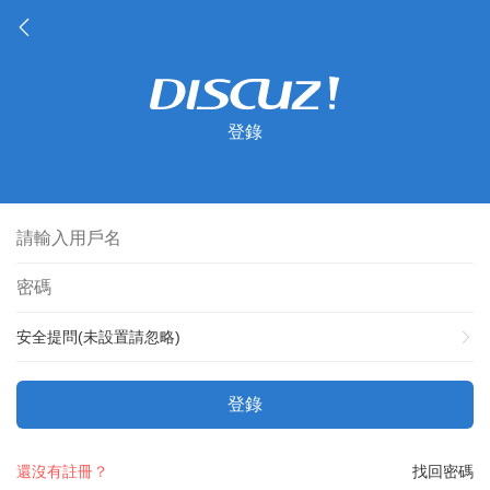
登錄
安全提問(未設置請忽略)
登錄
還沒有註冊？
找回密碼