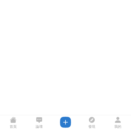
首頁
論壇
發現
我的