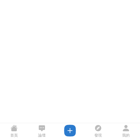
首頁
論壇
發現
我的