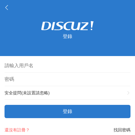
登錄
安全提問(未設置請忽略)
登錄
還沒有註冊？
找回密碼