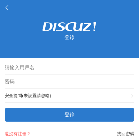
登錄
安全提問(未設置請忽略)
登錄
還沒有註冊？
找回密碼