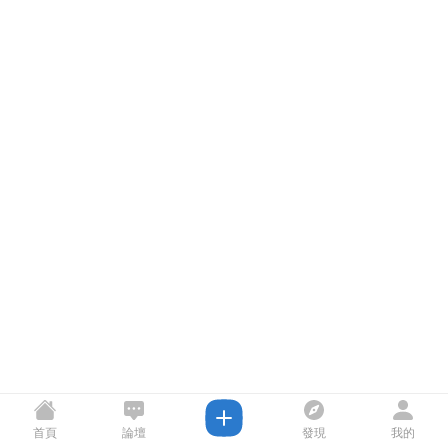
首頁
論壇
發現
我的