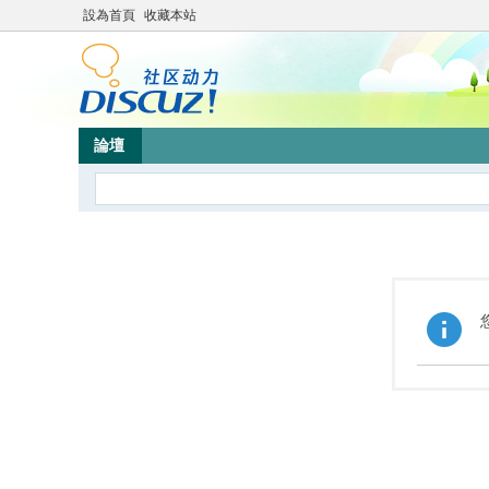
設為首頁
收藏本站
論壇