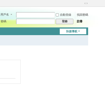
切
換
用戶名
自動登錄
找回密碼
到
寬
密碼
註冊
登錄
版
快捷導航