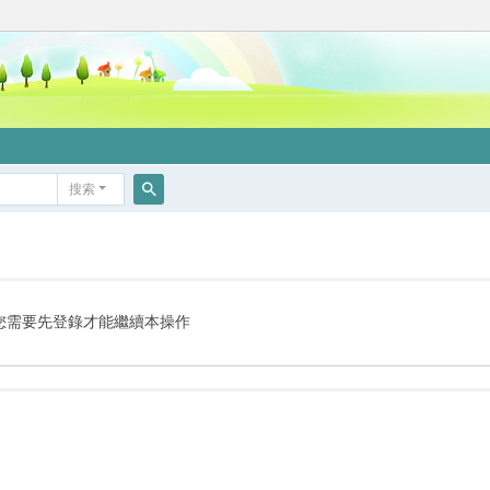
搜索
搜
索
您需要先登錄才能繼續本操作