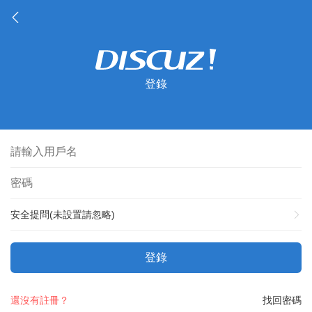
登錄
安全提問(未設置請忽略)
登錄
還沒有註冊？
找回密碼