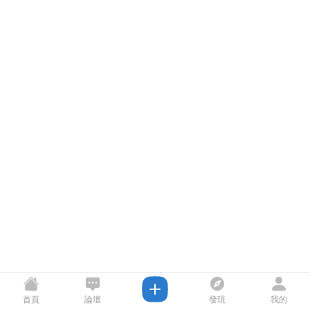
首頁
論壇
發現
我的