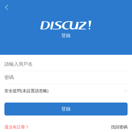
登錄
安全提問(未設置請忽略)
登錄
還沒有註冊？
找回密碼