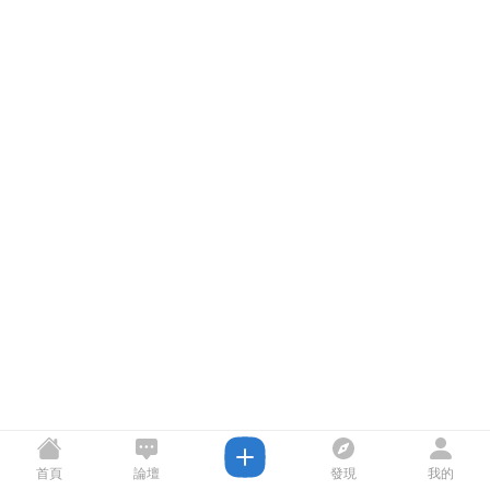
首頁
論壇
發現
我的