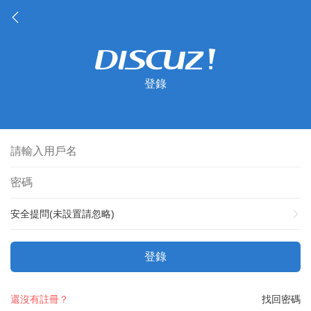
登錄
安全提問(未設置請忽略)
登錄
還沒有註冊？
找回密碼