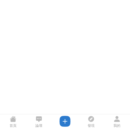
首頁
論壇
發現
我的