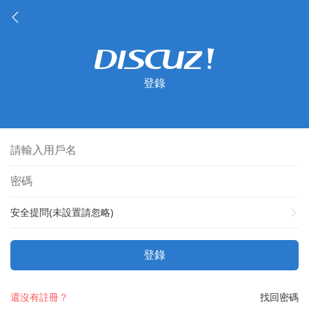
登錄
安全提問(未設置請忽略)
登錄
還沒有註冊？
找回密碼