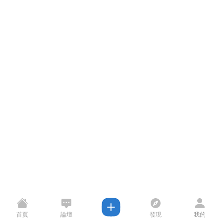
首頁
論壇
發現
我的