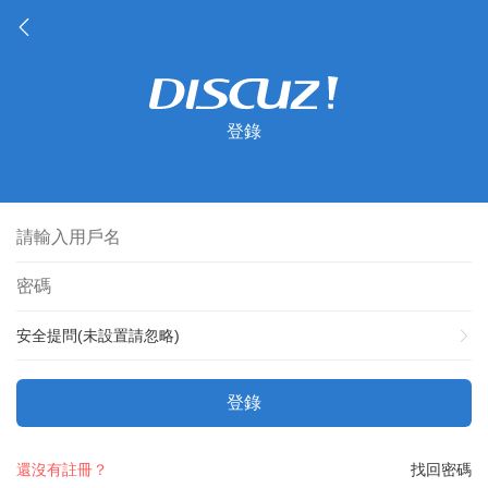
登錄
安全提問(未設置請忽略)
登錄
還沒有註冊？
找回密碼