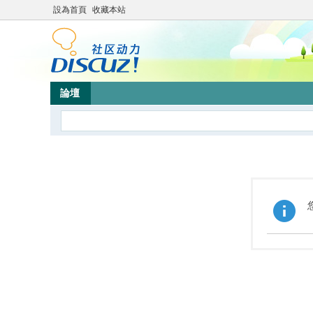
設為首頁
收藏本站
論壇