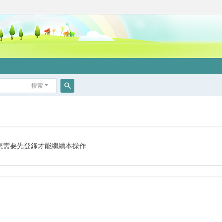
搜索
搜
索
您需要先登錄才能繼續本操作