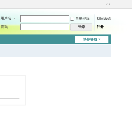
切
換
用戶名
自動登錄
找回密碼
到
寬
密碼
註冊
登錄
版
快捷導航