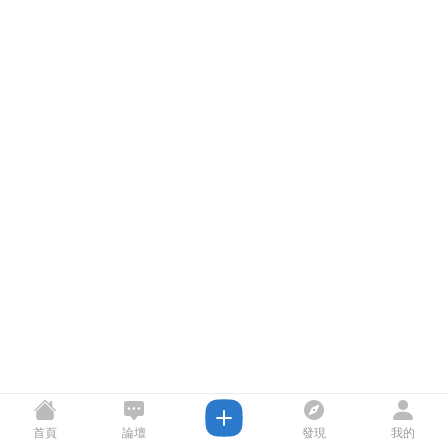
首頁
論壇
發現
我的