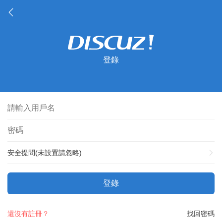
登錄
安全提問(未設置請忽略)
登錄
還沒有註冊？
找回密碼