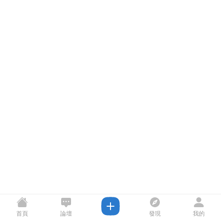
首頁
論壇
發現
我的