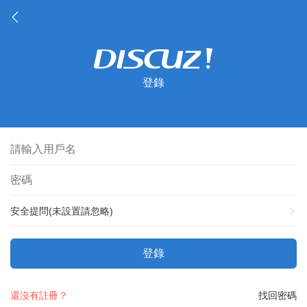
登錄
安全提問(未設置請忽略)
登錄
還沒有註冊？
找回密碼