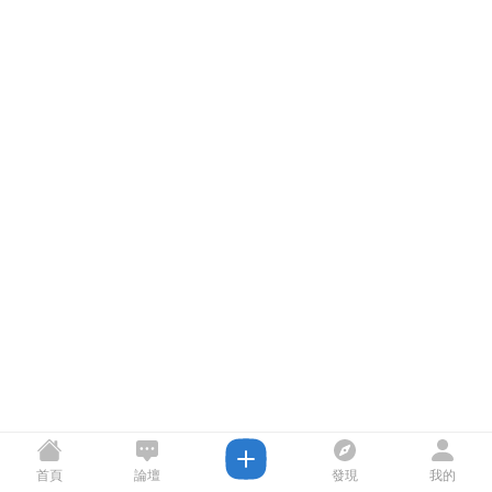
首頁
論壇
發現
我的