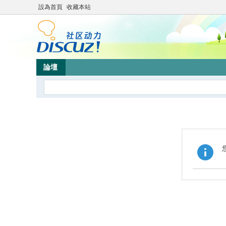
設為首頁
收藏本站
論壇