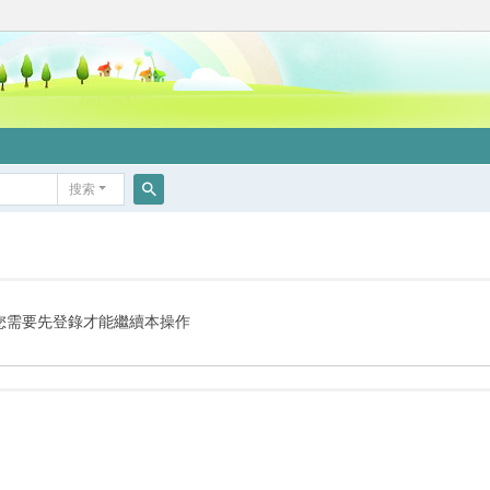
搜索
搜
索
您需要先登錄才能繼續本操作