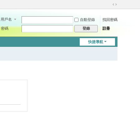
切
換
用戶名
自動登錄
找回密碼
到
寬
密碼
註冊
登錄
版
快捷導航