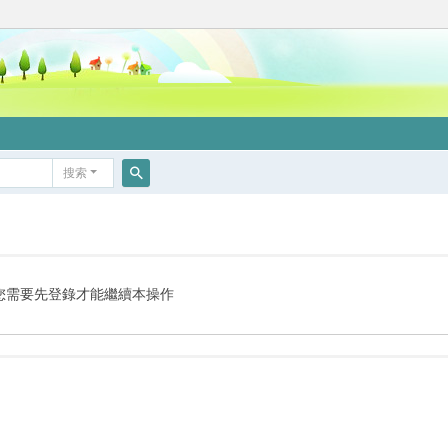
搜索
搜
索
您需要先登錄才能繼續本操作