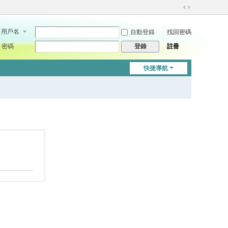
切
換
用戶名
自動登錄
找回密碼
到
寬
密碼
註冊
登錄
版
快捷導航