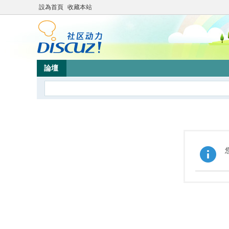
設為首頁
收藏本站
論壇