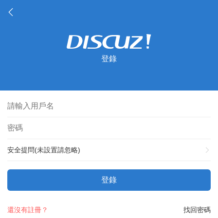
登錄
安全提問(未設置請忽略)
登錄
還沒有註冊？
找回密碼