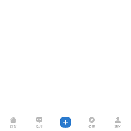
首頁
論壇
發現
我的