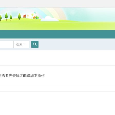
搜索
搜
索
您需要先登錄才能繼續本操作