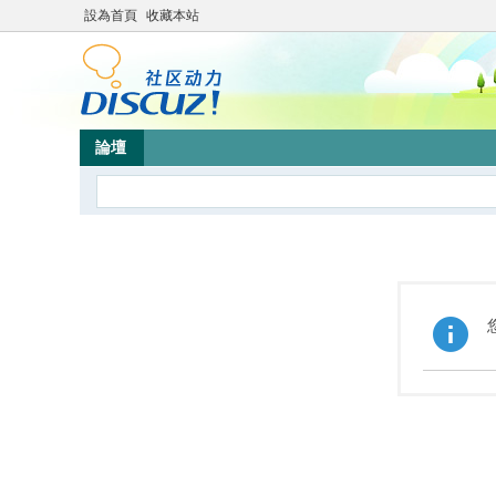
設為首頁
收藏本站
論壇