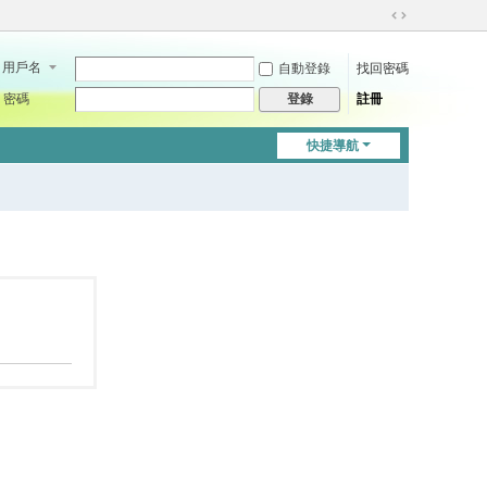
切
換
用戶名
自動登錄
找回密碼
到
寬
密碼
註冊
登錄
版
快捷導航