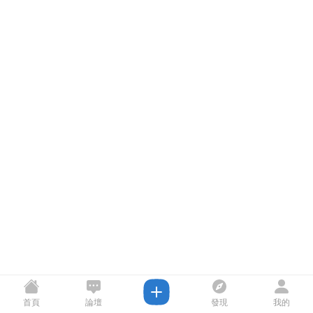
首頁
論壇
發現
我的