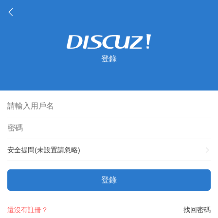
登錄
安全提問(未設置請忽略)
登錄
還沒有註冊？
找回密碼