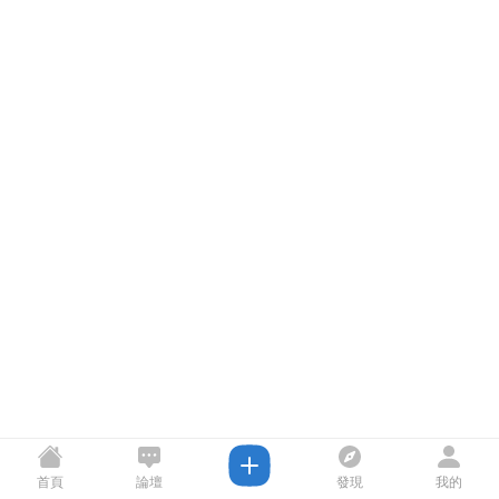
首頁
論壇
發現
我的