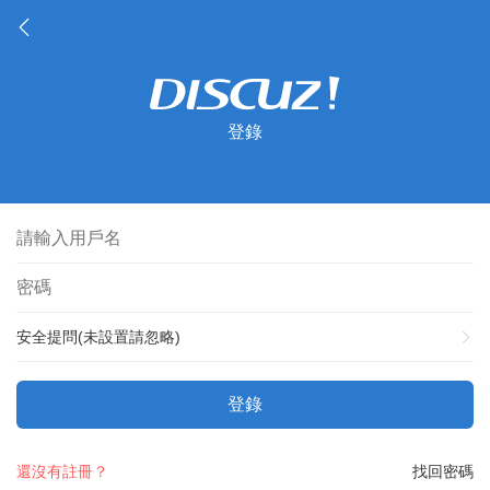
登錄
安全提問(未設置請忽略)
登錄
還沒有註冊？
找回密碼