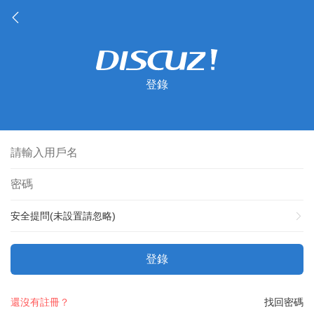
登錄
安全提問(未設置請忽略)
登錄
還沒有註冊？
找回密碼