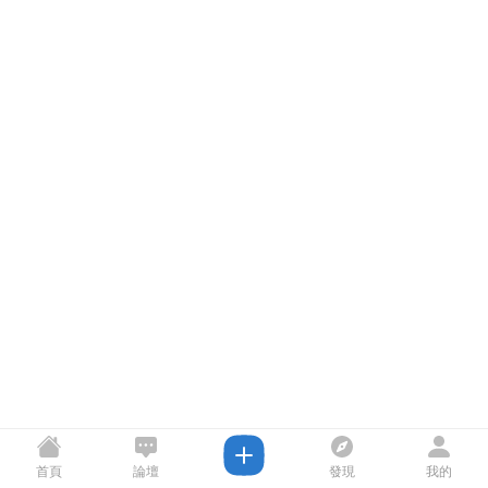
首頁
論壇
發現
我的